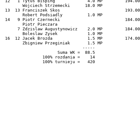
 12   1 Tytus Bisping             4.0 MP         194.00 46.19  

        Wojciech Strzemecki      18.0 MP

 13  13 Franciszek Skos                          193.00 45.95  

        Robert Podsiadly          1.0 MP

 14   9 Piotr Czernecki                          184.00 43.81  

        Piotr Pieczara                  

      7 Zdzislaw Augustynowicz    2.0 MP         184.00 43.81  

        Boleslaw Zysek            1.0 MP

 16  12 Jacek Brozda              1.5 MP         174.00 41.43  

        Zbigniew Przeginiak       1.5 MP

                                -----

                      Suma WK =  88.5

                100% rozdania =    14
