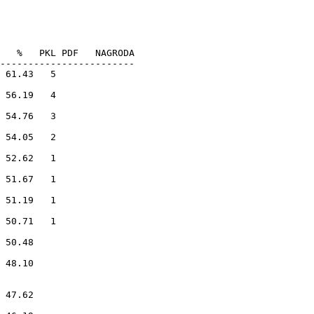
   %   PKL PDF   NAGRODA

------------------------
